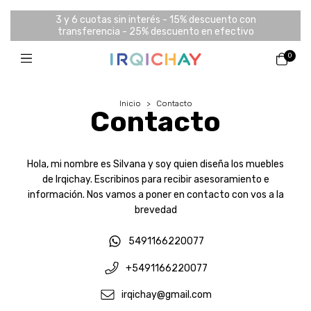
3 y 6 cuotas sin interés - 15% descuento con
transferencia - 25% descuento en efectivo
0
Inicio
>
Contacto
Contacto
Hola, mi nombre es Silvana y soy quien diseña los muebles
de Irqichay. Escribinos para recibir asesoramiento e
información. Nos vamos a poner en contacto con vos a la
brevedad
5491166220077
+5491166220077
irqichay@gmail.com